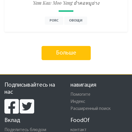
Yam Kaw Moo Yang ยำคอหมูย่าง
PORC
ОВОЩИ
Больше
Подписывайтесь на
навигация
нас
Помогите
Индекс
Расширенный поиск
Вклад
FoodOf
Поделитесь блюдом
контакт