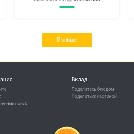
Больше
гация
Вклад
ите
Поделитесь блюдом
с
Поделиться картиной
ренный поиск