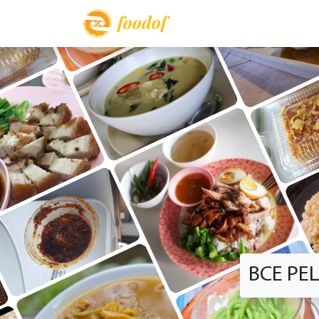
foodof
ВСЕ Р