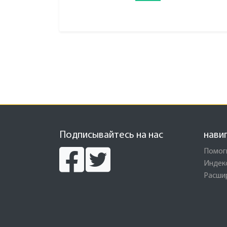
Подписывайтесь на нас
нави
Помог
Индек
Расши