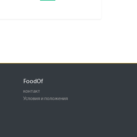
FoodOf
контакт
Условия и положения