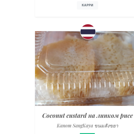
КАРРИ
Coconut custard на липком рисе
Kanom SangKaya ขนมสังขยา