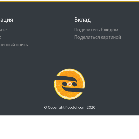
гация
Вклад
ите
Поделитесь блюдом
с
Поделиться картиной
ренный поиск
© Copyright Foodof.com 2020