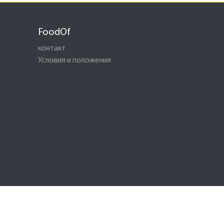
FoodOf
контакт
Условия и положения