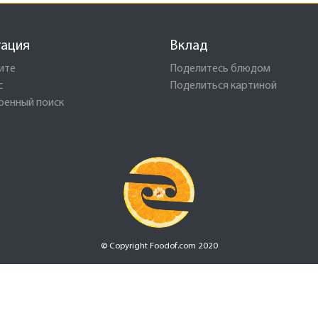
гация
Вклад
ите
Поделитесь блюдом
с
Поделиться картиной
ренный поиск
© Copyright Foodof.com 2020