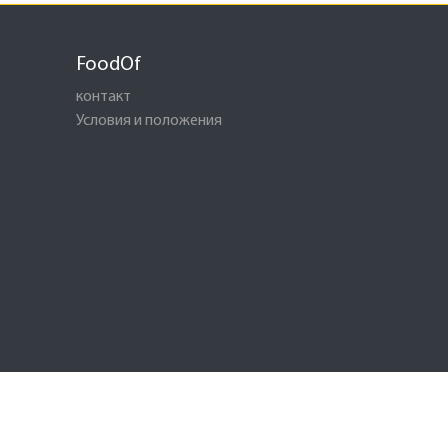
FoodOf
контакт
Условия и положения