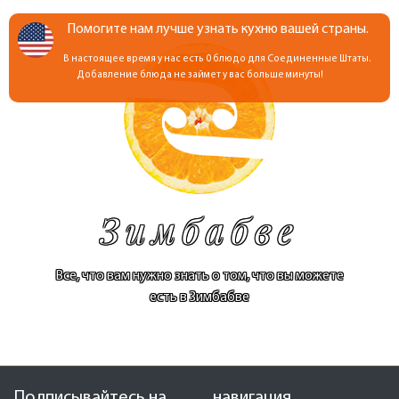
Помогите нам лучше узнать кухню вашей страны.
В настоящее время у нас есть 0 блюдо для Соединенные Штаты.
Добавление блюда не займет у вас больше минуты!
Зимбабве
Все, что вам нужно знать о том, что вы можете
есть в Зимбабве
Подписывайтесь на
навигация