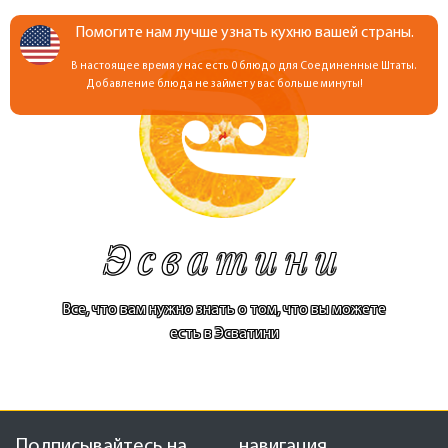
Помогите нам лучше узнать кухню вашей страны.
В настоящее время у нас есть 0 блюдо для Соединенные Штаты.
Добавление блюда не займет у вас больше минуты!
Эсватини
Все, что вам нужно знать о том, что вы можете
есть в Эсватини
Подписывайтесь на
навигация