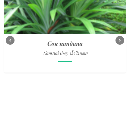
Сок пандана
Previous
Next
NamBaiToey น้ำใบเตย