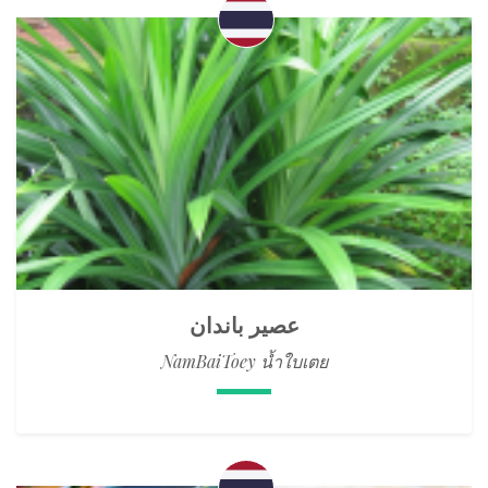
عصير باندان
NamBaiToey น้ำใบเตย