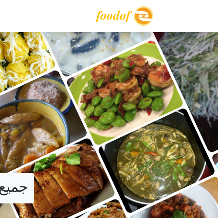
foodof
جميع 