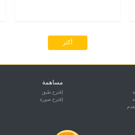
أكثر
مساهمة
إقترح طبق
ة
إقترح صورة
قدم