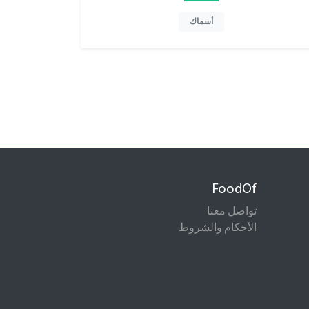
أسماك
FoodOf
تواصل معنا
الأحكام والشروط