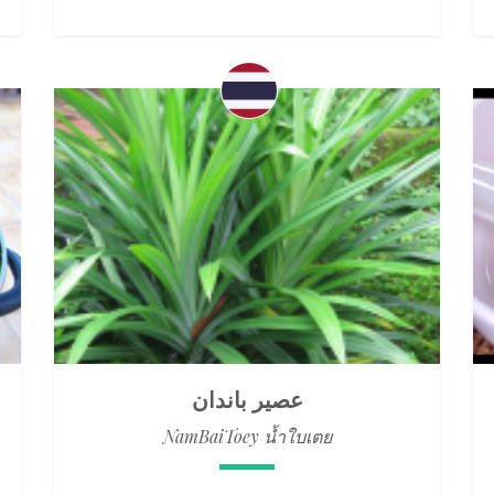
عصير باندان
NamBaiToey น้ำใบเตย