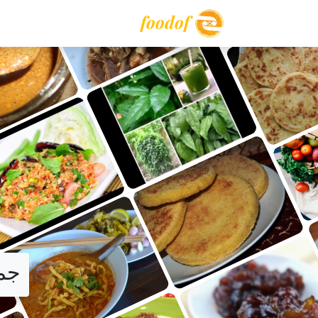
foodof
جمي