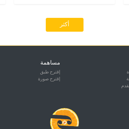
أكثر
مساهمة
إقترح طبق
ة
إقترح صورة
قدم