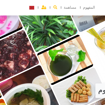
المفهوم
مساهمة
وم