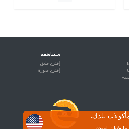
مساهمة
إقترح طبق
ة
إقترح صورة
قدم
أكولات بلدك.