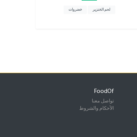
لحم الخنزير
خضروات
FoodOf
تواصل معنا
الأحكام والشروط