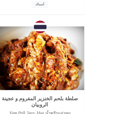
أسماك
صلطة بلحم الخنزير المفروم و عجينة
الروبيان
Nam Prik Jaew Moo น้ำพริกแจ่วหมู