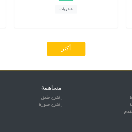
خضروات
أكثر
مساهمة
إقترح طبق
ة
إقترح صورة
قدم