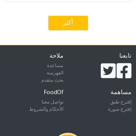
أكثر
تابعنا
ملاحة
مساعدة
الفهرسة
بحث متقدم
مساهمة
FoodOf
إقترح طبق
تواصل معنا
إقترح صورة
الأحكام والشروط