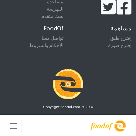
مساعدة
الفهرسة
بحث متقدم
مساهمة
FoodOf
إقترح طبق
تواصل معنا
إقترح صورة
الأحكام والشروط
© Copyright Foodof.com 2020
foodof