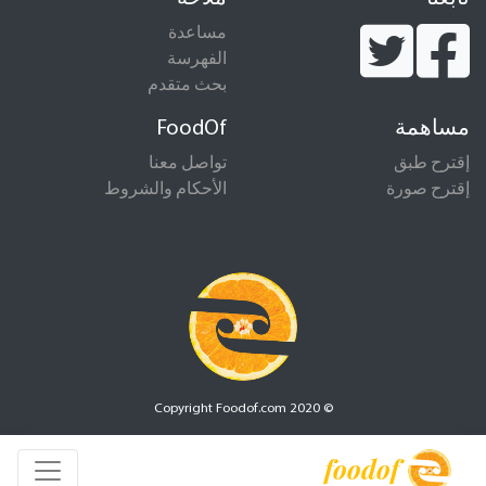
مساعدة
الفهرسة
بحث متقدم
مساهمة
FoodOf
إقترح طبق
تواصل معنا
إقترح صورة
الأحكام والشروط
© Copyright Foodof.com 2020
foodof