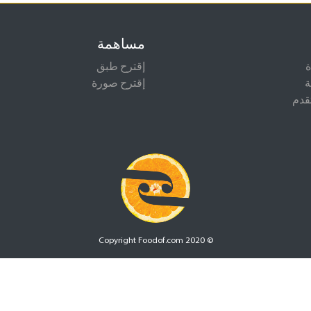
مساهمة
إقترح طبق
ة
إقترح صورة
قدم
© Copyright Foodof.com 2020