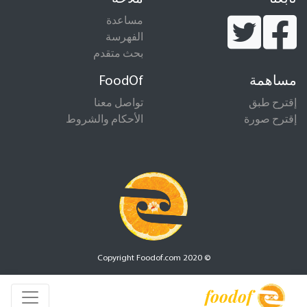
مساعدة
الفهرسة
بحث متقدم
مساهمة
FoodOf
إقترح طبق
تواصل معنا
إقترح صورة
الأحكام والشروط
© Copyright Foodof.com 2020
foodof