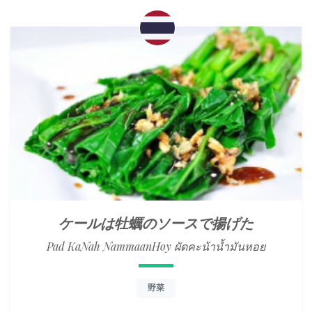
ケールは牡蠣のソースで揚げた
Pad KaNah NammaanHoy ผัดคะน้าน้ำมันหอย
野菜