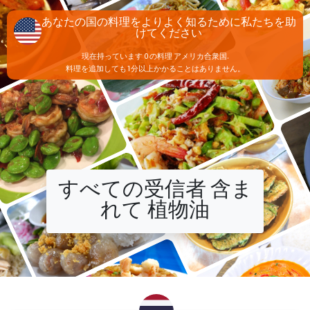
あなたの国の料理をよりよく知るために私たちを助
けてください
現在持っています 0 の料理 アメリカ合衆国.
料理を追加しても1分以上かかることはありません。
すべての受信者 含ま
れて 植物油