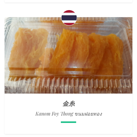
金糸
Kanom Foy Thong ขนมฝอยทอง