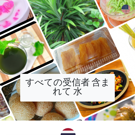
+
すべての受信者 含ま
れて 水