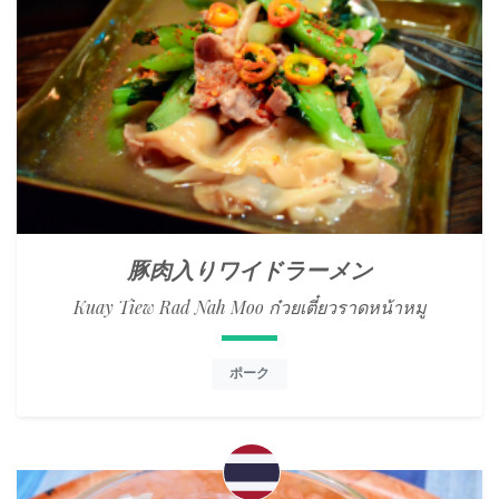
豚肉入りワイドラーメン
Kuay Tiew Rad Nah Moo ก๋วยเตี๋ยวราดหน้าหมู
ポーク