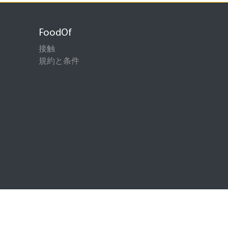
FoodOf
接触
規約と条件