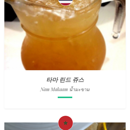
타마 린드 쥬스
Nam Makaam น้ำมะขาม