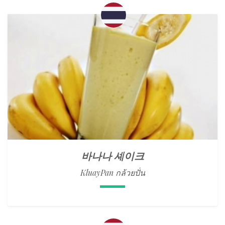
바나나 셰이크
KluayPan กล้วยปั่น