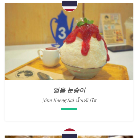
얼음 눈송이
Nam Kaeng Sai น้ำแข็งใส