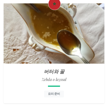
버터와 꿀
Zebda o la3ssal
요리 준비