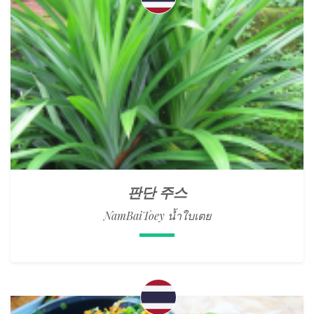
판단 주스
NamBaiToey น้ำใบเตย