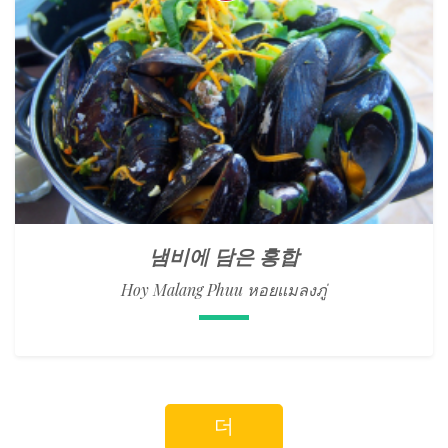
냄비에 담은 홍합
Hoy Malang Phuu หอยแมลงภู่
더