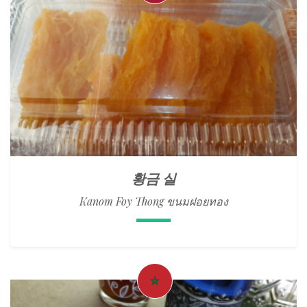
황금 실
Kanom Foy Thong ขนมฝอยทอง