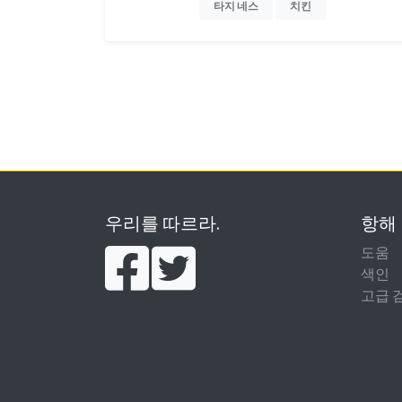
타지 네스
치킨
우리를 따르라.
항해
도움
색인
고급 