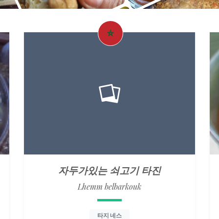
자두가있는 쇠고기 타진
Lhemm belbarkouk
타지 네스