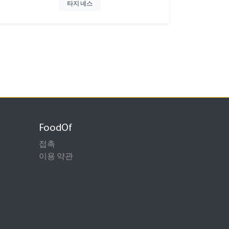
타지 네스
FoodOf
접촉
이용 약관