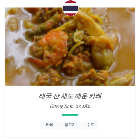
태국 산 새도 매운 카레
Gaeng Som แกงส้ม
카레
물고기
수프