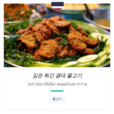
깊은 튀긴 광대 물고기
Tod Man Plaklai ทอดมันปลากราย
물고기