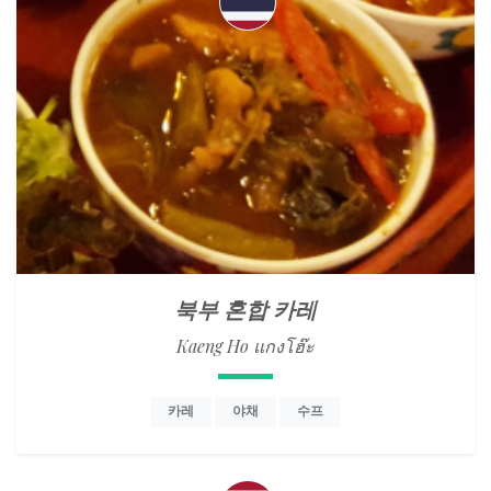
북부 혼합 카레
Kaeng Ho แกงโฮ๊ะ
카레
야채
수프