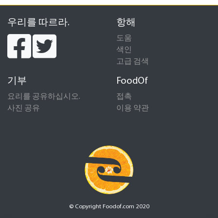
우리를 따르라.
항해
도움
색인
고급 검색
기부
FoodOf
요리를 공유하십시오.
접촉
사진 공유
이용 약관
© Copyright Foodof.com 2020