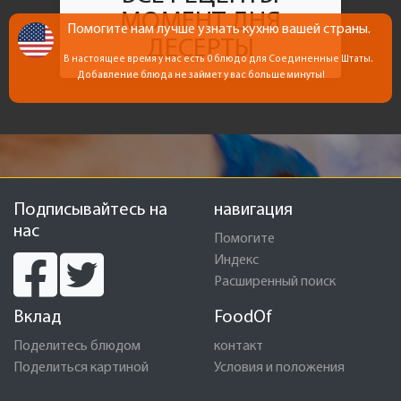
МОМЕНТ ДНЯ
Помогите нам лучше узнать кухню вашей страны.
ДЕСЕРТЫ
В настоящее время у нас есть 0 блюдо для Соединенные Штаты.
Добавление блюда не займет у вас больше минуты!
Подписывайтесь на
навигация
нас
Помогите
Индекс
Расширенный поиск
Вклад
FoodOf
Поделитесь блюдом
контакт
Поделиться картиной
Условия и положения