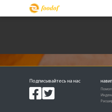
foodof
Подписывайтесь на нас
нави
Помог
Индек
Расши