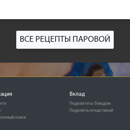
ВСЕ РЕЦЕПТЫ ПАРОВОЙ
гация
Вклад
ите
Поделитесь блюдом
с
Поделиться картиной
ренный поиск