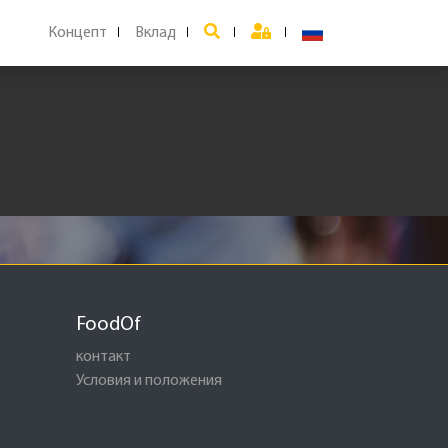
Концепт
Вклад
FoodOf
контакт
Условия и положения