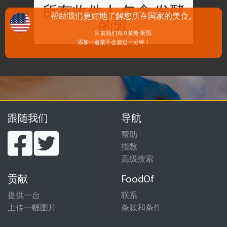
所有收件人 包含 发酵
帮助我们更好地了解您所在国家的美食。
的乳
目前我们有 0 菜肴 美国.
添加一道菜不会超过一分钟！
跟随我们
导航
帮助
指数
高级搜索
贡献
FoodOf
提供一台
联系
上传一幅图片
条款和条件