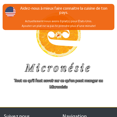
Aidez-nous à mieux faire connaitre la cuisine de ton
pays.
Actuellement nous avons 0 plat(s) pour États-Unis.
Ajouter un plat ne va pas te prendre plus d'une minute!
Micronésie
Tout ce qu'il faut savoir sur ce qu'on peut manger au
Micronésie
Suivez nous
Navigation