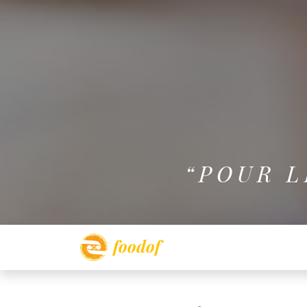
“POUR 
foodof