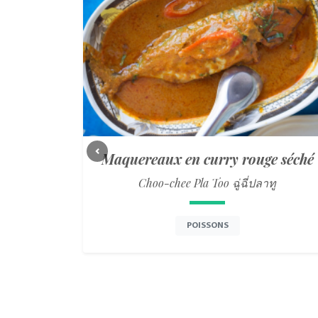
Maquereaux en curry rouge séché
Previous
Choo-chee Pla Too ฉู่ฉี่ปลาทู
POISSONS