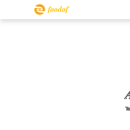
foodof
To