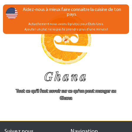
Aidez-nous à mieux faire connaitre la cuisine de ton
pays.
Actuellement nous avons 0 plat(s) pour États-Unis.
Ajouter un plat ne va pas te prendre plus d'une minute!
Ghana
Tout ce qu'il faut savoir sur ce qu'on peut manger au
Ghana
Suivez nous
Navigation