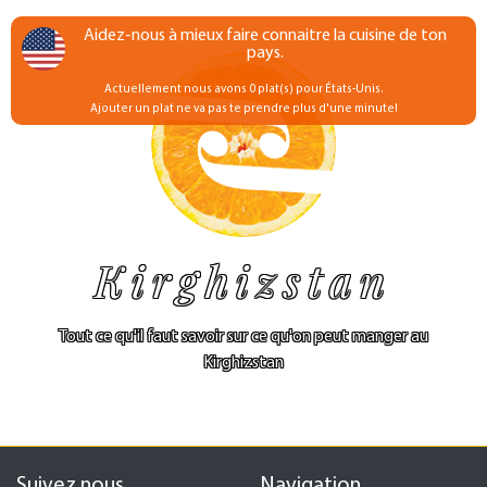
Aidez-nous à mieux faire connaitre la cuisine de ton
pays.
Actuellement nous avons 0 plat(s) pour États-Unis.
Ajouter un plat ne va pas te prendre plus d'une minute!
Kirghizstan
Tout ce qu'il faut savoir sur ce qu'on peut manger au
Kirghizstan
Suivez nous
Navigation