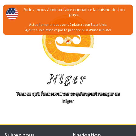
Aidez-nous à mieux faire connaitre la cuisine de ton
pays.
Actuellement nous avons 0 plat(s) pour États-Unis.
Ajouter un plat ne va pas te prendre plus d'une minute!
Niger
Tout ce qu'il faut savoir sur ce qu'on peut manger au
Niger
Suivez nous
Navigation