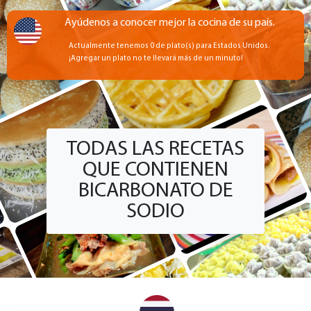
Ayúdenos a conocer mejor la cocina de su país.
Actualmente tenemos 0 de plato(s) para Estados Unidos.
¡Agregar un plato no te llevará más de un minuto!
TODAS LAS RECETAS
QUE CONTIENEN
BICARBONATO DE
SODIO