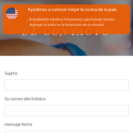
Ayúdenos a conocer mejor la cocina de su país.
FORMULARIO
Actualmente tenemos 0 de plato(s) para Estados Unidos.
¡Agregar un plato no te llevará más de un minuto!
DE CONTACTO
Sujeto
Su correo electrónico
mensaje Votre