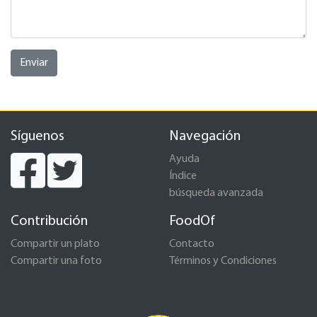
Enviar
Síguenos
Navegación
Ayuda
Índice
búsqueda avanzada
Contribución
FoodOf
Compartir un plato
Contacto
Compartir una foto
Términos y Condiciones