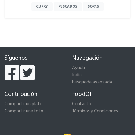
CURRY
PESCADOS
SOPAS
Síguenos
Navegación
Ayuda
Índice
búsqueda avanzada
Contribución
FoodOf
Compartir un plato
Contacto
Compartir una foto
Términos y Condiciones