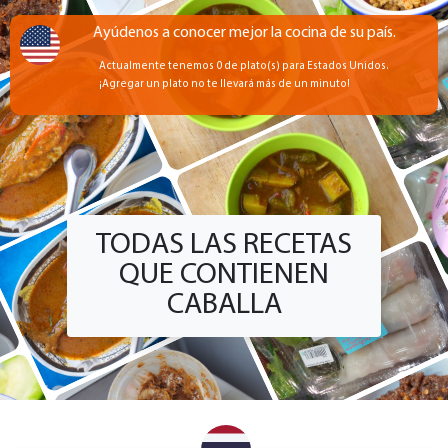
Ayúdenos a conocer mejor la cocina de su país.
Actualmente tenemos 0 de plato(s) para Estados Unidos.
¡Agregar un plato no te llevará más de un minuto!
TODAS LAS RECETAS
QUE CONTIENEN
CABALLA