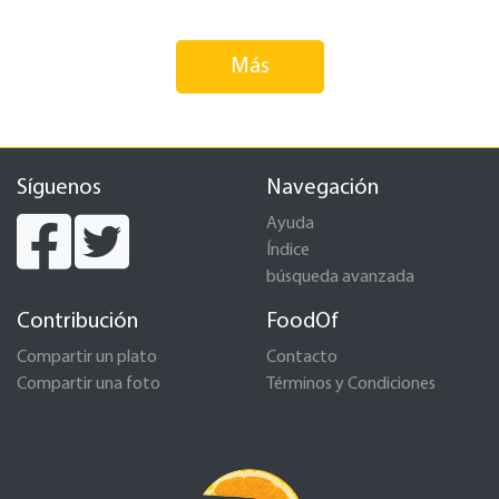
Más
Síguenos
Navegación
Ayuda
Índice
búsqueda avanzada
Contribución
FoodOf
Compartir un plato
Contacto
Compartir una foto
Términos y Condiciones