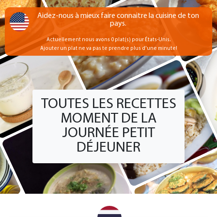
Aidez-nous à mieux faire connaitre la cuisine de ton
pays.
Actuellement nous avons 0 plat(s) pour États-Unis.
Ajouter un plat ne va pas te prendre plus d'une minute!
TOUTES LES RECETTES
MOMENT DE LA
JOURNÉE PETIT
DÉJEUNER