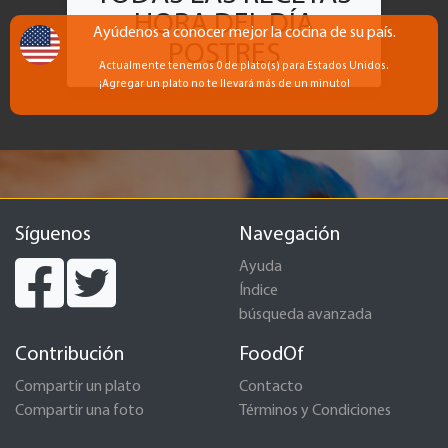
HORA DEL DÍA
Ayúdenos a conocer mejor la cocina de su país.
POSTRES
Actualmente tenemos 0 de plato(s) para Estados Unidos.
¡Agregar un plato no te llevará más de un minuto!
Síguenos
Navegación
Ayuda
Índice
búsqueda avanzada
Contribución
FoodOf
Compartir un plato
Contacto
Compartir una foto
Términos y Condiciones