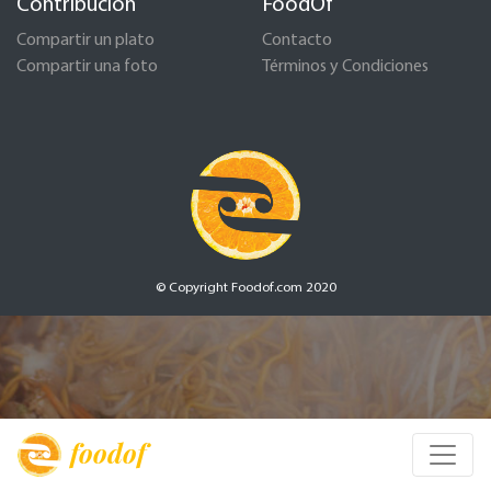
Contribución
FoodOf
Compartir un plato
Contacto
Compartir una foto
Términos y Condiciones
© Copyright Foodof.com 2020
foodof