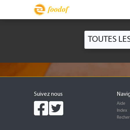
foodof
TOUTES LE
Suivez nous
Navi
Aide
Index
Recher