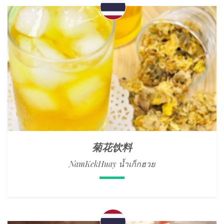
菊花饮料
NamKekHuay น้ำเก็กฮวย