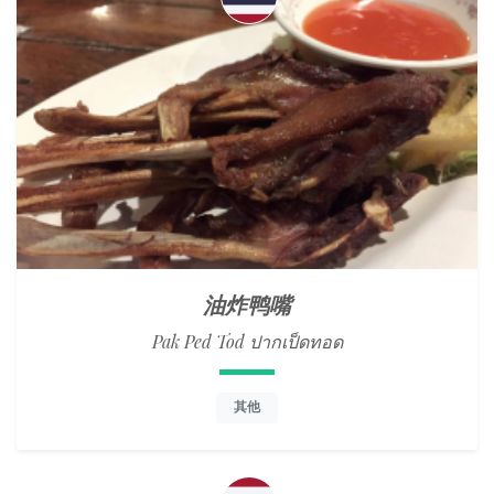
油炸鸭嘴
Pak Ped Tod ปากเป็ดทอด
其他