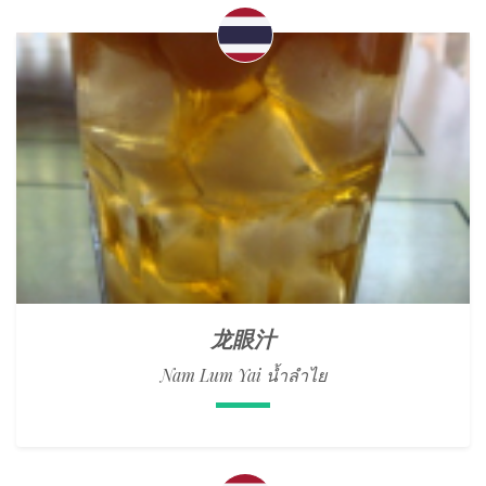
龙眼汁
Nam Lum Yai น้ำลำไย