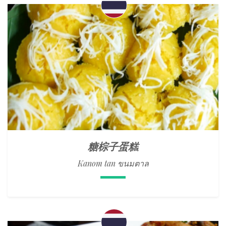
糖棕子蛋糕
Kanom tan ขนมตาล