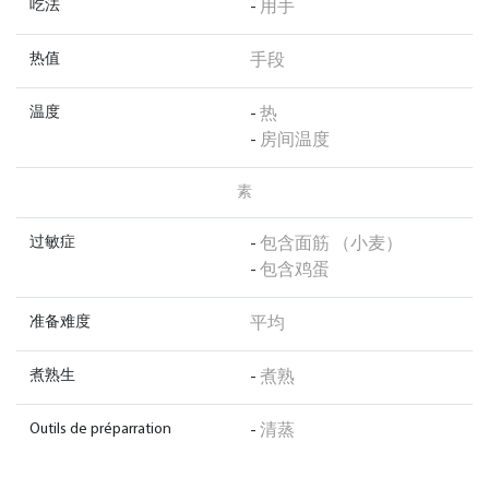
吃法
-
用手
热值
手段
温度
-
热
-
房间温度
素
过敏症
-
包含面筋 （小麦）
-
包含鸡蛋
准备难度
平均
煮熟生
-
煮熟
Outils de préparration
-
清蒸