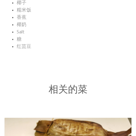
椰子
糯米饭
香蕉
椰奶
Salt
糖
红芸豆
相关的菜