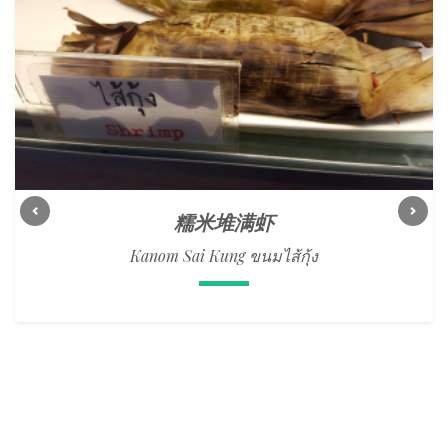
糯米堆满虾
Previous
Next
Kanom Sai Kung ขนมไส้กุ้ง