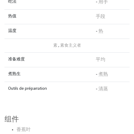
吃法
-
用手
热值
手段
温度
-
热
素
,
素食主义者
准备难度
平均
煮熟生
-
煮熟
Outils de préparration
-
清蒸
组件
香蕉叶