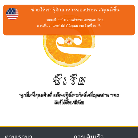
ช่วยให้เรารู้จักอาหารของประเทศคุณดีขึ้น
ขณะนี้เรามี 0 จานสำหรับ สหรัฐอเมริกา.
การเพิ่มจานจะไม่ทำให้คุณมากกว่าหนึ่งนาที!
ซีเรีย
ทุกสิ่งที่คุณจำเป็นต้องรู้เกี่ยวกับสิ่งที่คุณสามารถ
กินได้ใน ซีเรีย
ตามเรามา
การเดินเรือ