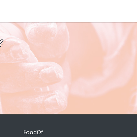
?
FoodOf