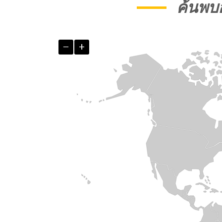
ค้นพบ
−
+