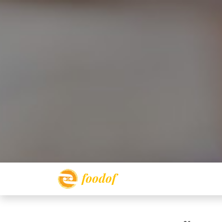
foodof