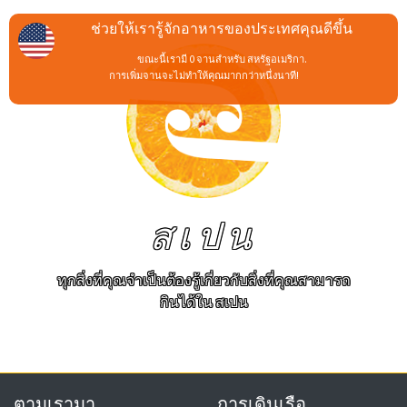
ช่วยให้เรารู้จักอาหารของประเทศคุณดีขึ้น
ขณะนี้เรามี 0 จานสำหรับ สหรัฐอเมริกา.
การเพิ่มจานจะไม่ทำให้คุณมากกว่าหนึ่งนาที!
สเปน
ทุกสิ่งที่คุณจำเป็นต้องรู้เกี่ยวกับสิ่งที่คุณสามารถ
กินได้ใน สเปน
ตามเรามา
การเดินเรือ