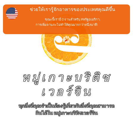
ช่วยให้เรารู้จักอาหารของประเทศคุณดีขึ้น
ขณะนี้เรามี 0 จานสำหรับ สหรัฐอเมริกา.
การเพิ่มจานจะไม่ทำให้คุณมากกว่าหนึ่งนาที!
หมู่เกาะบริติช
เวอร์จิน
ทุกสิ่งที่คุณจำเป็นต้องรู้เกี่ยวกับสิ่งที่คุณสามารถ
กินได้ใน หมู่เกาะบริติชเวอร์จิน